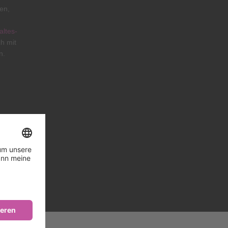
en,
/altes-
h mit
n.