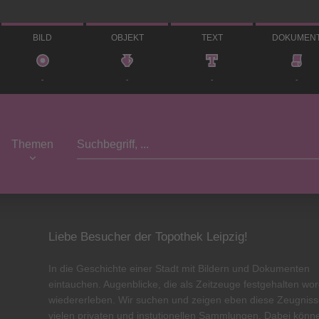
BILD
OBJEKT
TEXT
DOKUMEN
-
-
-
-
Themen
Liebe Besucher der Topothek Leipzig!
In die Geschichte einer Stadt mit Bildern und Dokumenten
eintauchen. Augenblicke, die als Zeitzeuge festgehalten wo
wiedererleben. Wir suchen und zeigen eben diese Zeugnis
vielen privaten und instutionellen Sammlungen. Dabei könn