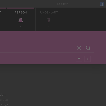
Einloggen
T
PERSON
UNGEKLÄRT
-
-
i
rden,
se aus
en Sie