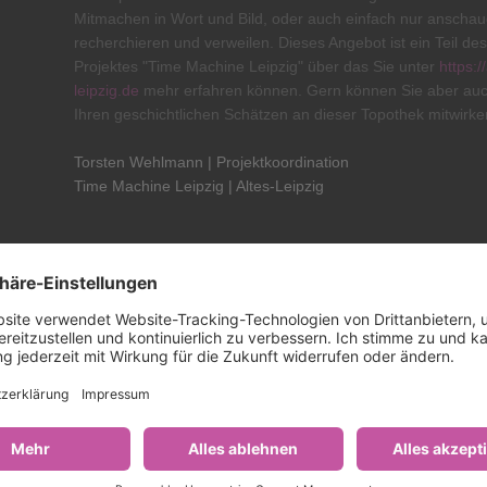
Mitmachen in Wort und Bild, oder auch einfach nur anschau
recherchieren und verweilen. Dieses Angebot ist ein Teil des
Projektes "Time Machine Leipzig" über das Sie unter
https:/
leipzig.de
mehr erfahren können. Gern können Sie aber auc
Ihren geschichtlichen Schätzen an dieser Topothek mitwirke
Torsten Wehlmann | Projektkoordination
Time Machine Leipzig | Altes-Leipzig